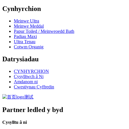
Cynhyrchion
Meinwe Ultra
Meinwe Meddal
Papur Toiled / Meinweoedd Bath
Padiau Maxi
Ultra Tenau
Cotwm Organig
Datrysiadau
CYNHYRCHION
Cysylltwch â Ni
Amdanom ni
Cwestiynau Cyffredin
Partner ledled y byd
Cysylltu â ni