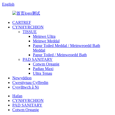
English
CARTREF
CYNHYRCHION
TISSUE
Meinwe Ultra
Meinwe Meddal
Papur Toiled Meddal / Meinweoedd Bath
Meddal
Papur Toiled / Meinweoedd Bath
PAD SANITARY
Cotwm Organig
Padiau Maxi
Ultra Tenau
Newyddion
Cwestiynau Cyffredin
Cysylltwch â Ni
Hafan
CYNHYRCHION
PAD SANITARY
Cotwm Organig