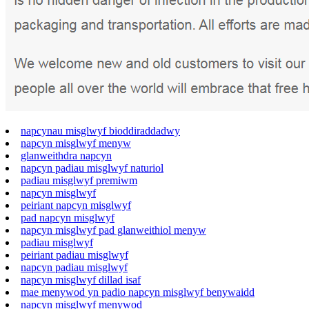
napcynau misglwyf bioddiraddadwy
napcyn misglwyf menyw
glanweithdra napcyn
napcyn padiau misglwyf naturiol
padiau misglwyf premiwm
napcyn misglwyf
peiriant napcyn misglwyf
pad napcyn misglwyf
napcyn misglwyf pad glanweithiol menyw
padiau misglwyf
peiriant padiau misglwyf
napcyn padiau misglwyf
napcyn misglwyf dillad isaf
mae menywod yn padio napcyn misglwyf benywaidd
napcyn misglwyf menywod