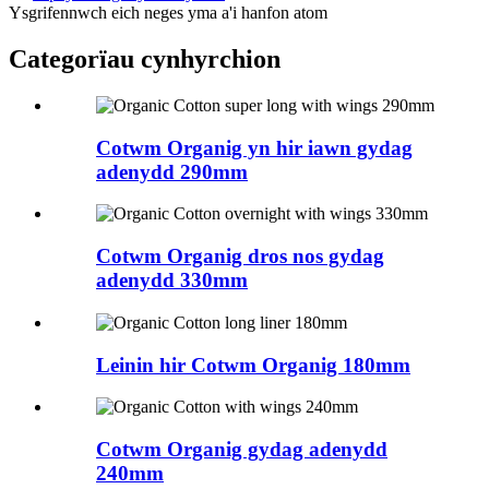
Ysgrifennwch eich neges yma a'i hanfon atom
Categorïau cynhyrchion
Cotwm Organig yn hir iawn gydag
adenydd 290mm
Cotwm Organig dros nos gydag
adenydd 330mm
Leinin hir Cotwm Organig 180mm
Cotwm Organig gydag adenydd
240mm