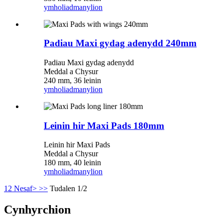
ymholiad
manylion
Padiau Maxi gydag adenydd 240mm
Padiau Maxi gydag adenydd
Meddal a Chysur
240 mm, 36 leinin
ymholiad
manylion
Leinin hir Maxi Pads 180mm
Leinin hir Maxi Pads
Meddal a Chysur
180 mm, 40 leinin
ymholiad
manylion
1
2
Nesaf>
>>
Tudalen 1/2
Cynhyrchion