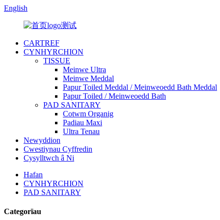
English
CARTREF
CYNHYRCHION
TISSUE
Meinwe Ultra
Meinwe Meddal
Papur Toiled Meddal / Meinweoedd Bath Meddal
Papur Toiled / Meinweoedd Bath
PAD SANITARY
Cotwm Organig
Padiau Maxi
Ultra Tenau
Newyddion
Cwestiynau Cyffredin
Cysylltwch â Ni
Hafan
CYNHYRCHION
PAD SANITARY
Categorïau