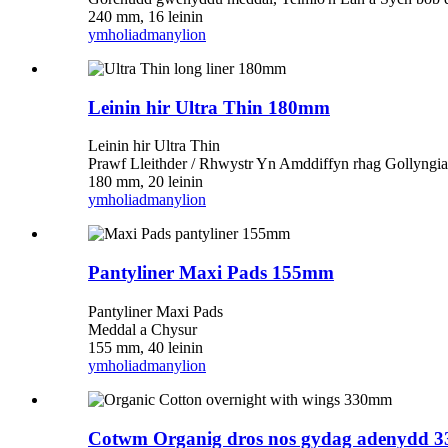
240 mm, 16 leinin
ymholiad
manylion
Leinin hir Ultra Thin 180mm
Leinin hir Ultra Thin
Prawf Lleithder / Rhwystr Yn Amddiffyn rhag Gollyngi
180 mm, 20 leinin
ymholiad
manylion
Pantyliner Maxi Pads 155mm
Pantyliner Maxi Pads
Meddal a Chysur
155 mm, 40 leinin
ymholiad
manylion
Cotwm Organig dros nos gydag adenydd 