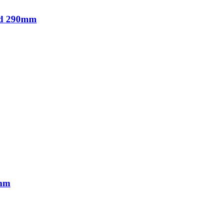
dd 290mm
0mm