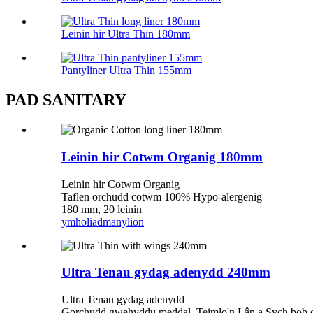
Leinin hir Ultra Thin 180mm
Pantyliner Ultra Thin 155mm
PAD SANITARY
Leinin hir Cotwm Organig 180mm
Leinin hir Cotwm Organig
Taflen orchudd cotwm 100% Hypo-alergenig
180 mm, 20 leinin
ymholiad
manylion
Ultra Tenau gydag adenydd 240mm
Ultra Tenau gydag adenydd
Gorchudd gwehyddu meddal, Teimlo'n Lân a Sych bob 