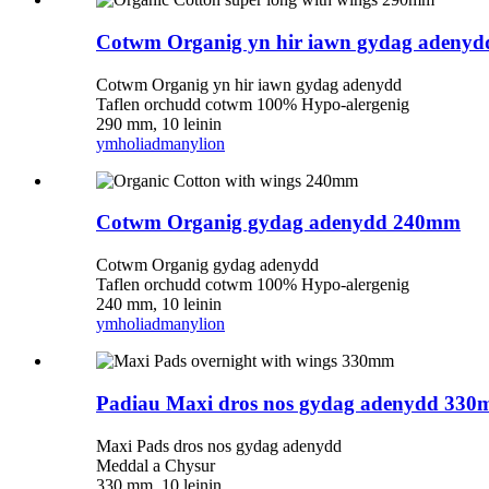
Cotwm Organig yn hir iawn gydag adeny
Cotwm Organig yn hir iawn gydag adenydd
Taflen orchudd cotwm 100% Hypo-alergenig
290 mm, 10 leinin
ymholiad
manylion
Cotwm Organig gydag adenydd 240mm
Cotwm Organig gydag adenydd
Taflen orchudd cotwm 100% Hypo-alergenig
240 mm, 10 leinin
ymholiad
manylion
Padiau Maxi dros nos gydag adenydd 33
Maxi Pads dros nos gydag adenydd
Meddal a Chysur
330 mm, 10 leinin