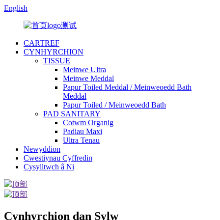
English
CARTREF
CYNHYRCHION
TISSUE
Meinwe Ultra
Meinwe Meddal
Papur Toiled Meddal / Meinweoedd Bath
Meddal
Papur Toiled / Meinweoedd Bath
PAD SANITARY
Cotwm Organig
Padiau Maxi
Ultra Tenau
Newyddion
Cwestiynau Cyffredin
Cysylltwch â Ni
Cynhyrchion dan Sylw