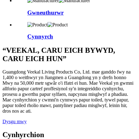
Gwneuthurwr
Cynnyrch
“VEEKAL, CARU EICH BYWYD,
CARU EICH HUN”
Guangdong Veekal Living Products Co, Ltd. mae ganddo fwy na
1,400 o weithwyr yn Jiangmen a Guangdong yn y drefn honno
Mwy na 50,000 metr sgwâr o'i ffatri ei hun. Mae Veekal yn gwmni
allforio papur cartref proffesiynol sy'n integreiddio cynhyrchu,
prosesu a gwerthu papur sylfaen, napcynau misglwyf a phadiau.
Mae cynhyrchion y cwmni'n cynnwys papur toiled, tywel papur,
papur toiled rholio mawr, pantyliner padiau misglwyf, leinin hir,
dros nos ac ati.
Dysgu mwy
Cynhyrchion