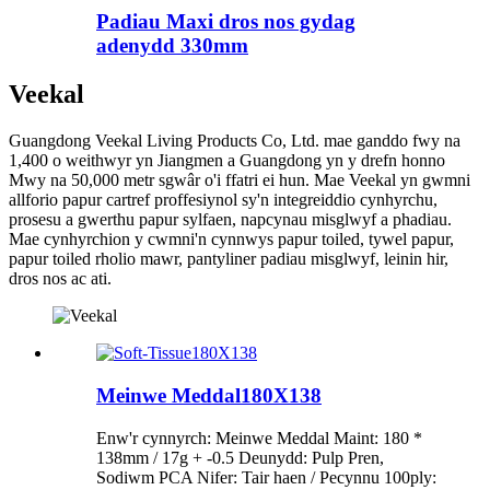
Padiau Maxi dros nos gydag
adenydd 330mm
Veekal
Guangdong Veekal Living Products Co, Ltd. mae ganddo fwy na
1,400 o weithwyr yn Jiangmen a Guangdong yn y drefn honno
Mwy na 50,000 metr sgwâr o'i ffatri ei hun. Mae Veekal yn gwmni
allforio papur cartref proffesiynol sy'n integreiddio cynhyrchu,
prosesu a gwerthu papur sylfaen, napcynau misglwyf a phadiau.
Mae cynhyrchion y cwmni'n cynnwys papur toiled, tywel papur,
papur toiled rholio mawr, pantyliner padiau misglwyf, leinin hir,
dros nos ac ati.
Meinwe Meddal180X138
Enw'r cynnyrch: Meinwe Meddal Maint: 180 *
138mm / 17g + -0.5 Deunydd: Pulp Pren,
Sodiwm PCA Nifer: Tair haen / Pecynnu 100ply: