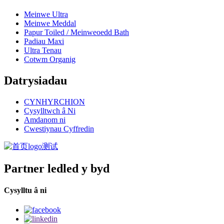
Meinwe Ultra
Meinwe Meddal
Papur Toiled / Meinweoedd Bath
Padiau Maxi
Ultra Tenau
Cotwm Organig
Datrysiadau
CYNHYRCHION
Cysylltwch â Ni
Amdanom ni
Cwestiynau Cyffredin
Partner ledled y byd
Cysylltu â ni