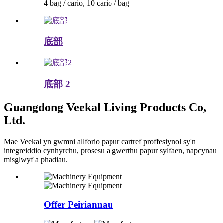
4 bag / cario, 10 cario / bag
底部
底部 2
Guangdong Veekal Living Products Co,
Ltd.
Mae Veekal yn gwmni allforio papur cartref proffesiynol sy'n
integreiddio cynhyrchu, prosesu a gwerthu papur sylfaen, napcynau
misglwyf a phadiau.
Offer Peiriannau